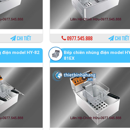
Chi tiết
0977.545.888
Chi tiết
g điện model HY-82
Bếp chiên nhúng điện model H
81EX