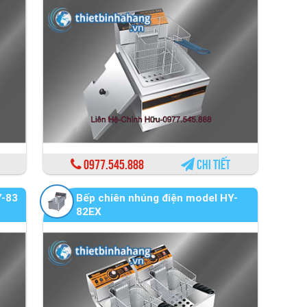
0977.545.888
Chi tiết
Y-83
Bếp chiên nhúng điện model HY-
82EX