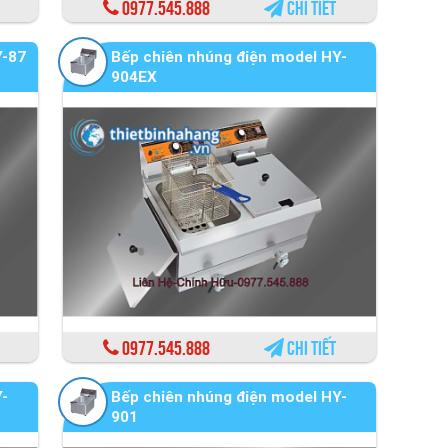
0977.545.888
Chi tiết
Y-87
Bếp chiên nhúng điện model HY-
904EX
0977.545.888
Chi tiết
Y-
Bếp chiên nhúng điện model HY-
901