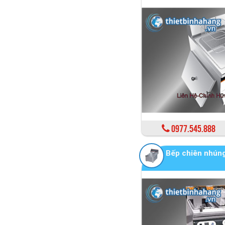
0977.545.888
Bếp chiên nhún