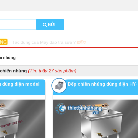
GỬI
CHỈ CẦN BỎ RA CHƯA TỚI 4 TRIỆU ĐỒNG ĐỂ MUA MỘT CHI
HÃNG, TIN ĐƯỢC KHÔNG?
ên nhúng
chiên nhúng
(Tìm thấy 27 sản phẩm)
g dùng điện model
Bếp chiên nhúng dùng điện HY