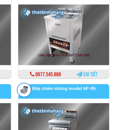
0977.545.888
Chi tiết
Bếp chiên nhúng model AP-86