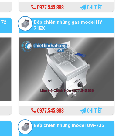
0977.545.888
Chi tiết
-72
Bếp chiên nhúng gas model HY-
71EX
0977.545.888
Chi tiết
5
Bếp chiên nhung model OW-735