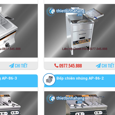
Chi tiết
0977.545.888
Chi tiết
g AP-86-3
Bếp chiên nhúng AP-86-2