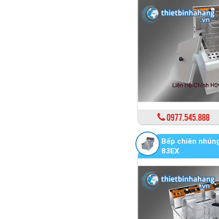
0977.545.888
Bếp chiên nhúng
83EX