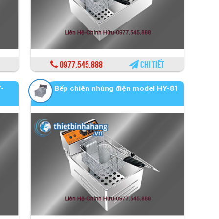
0977.545.888
Chi tiết
Y-
Bếp chiên nhúng điện model HY-81