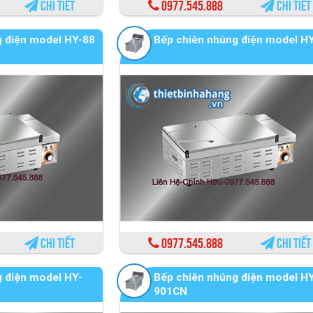
Chi tiết
0977.545.888
Chi tiết
g điện model HY-88
Bếp chiên nhúng điện model H
Chi tiết
0977.545.888
Chi tiết
 điện model HY-
Bếp chiên nhúng điện model H
901CN