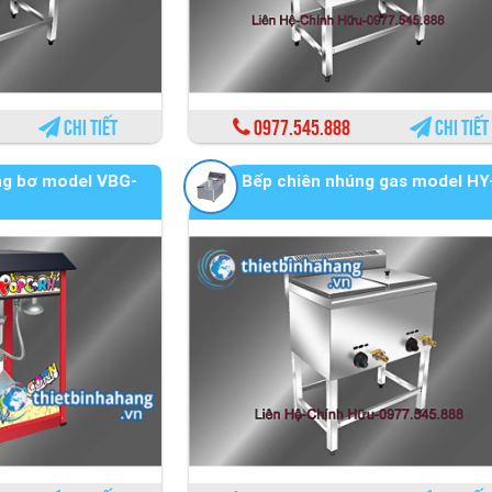
Chi tiết
0977.545.888
Chi tiết
ng bơ model VBG-
Bếp chiên nhúng gas model HY