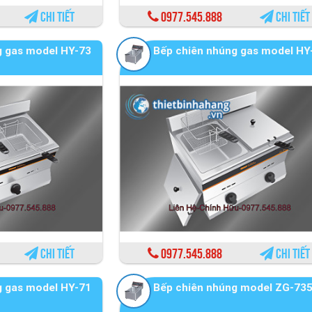
Chi tiết
0977.545.888
Chi tiết
g gas model HY-73
Bếp chiên nhúng gas model HY
Chi tiết
0977.545.888
Chi tiết
g gas model HY-71
Bếp chiên nhúng model ZG-73