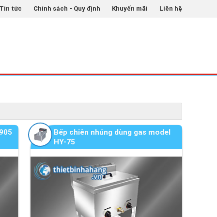
Tin tức
Chính sách - Quy định
Khuyến mãi
Liên hệ
ẾC MÁY CẮT THỊT DONER KEBAB TỰ ĐỘNG CHÍNH
-905
Bếp chiên nhúng dùng gas model
HY-75