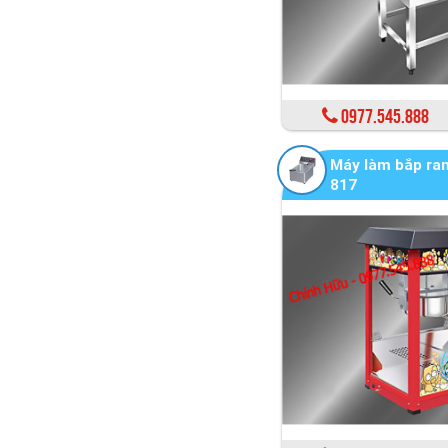
0977.545.888
Máy làm bắp ra
817