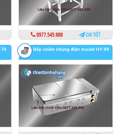
0977.545.888
Chi tiết
-74
Bếp chiên nhúng điện model HY-89