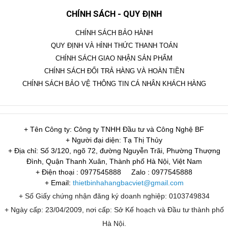
CHÍNH SÁCH - QUY ĐỊNH
CHÍNH SÁCH BẢO HÀNH
QUY ĐỊNH VÀ HÌNH THỨC THANH TOÁN
CHÍNH SÁCH GIAO NHẬN SẢN PHẨM
CHÍNH SÁCH ĐỔI TRẢ HÀNG VÀ HOÀN TIỀN
CHÍNH SÁCH BẢO VỆ THÔNG TIN CÁ NHÂN KHÁCH HÀNG
+ Tên Công ty: Công ty TNHH Đầu tư và Công Nghệ BF
+ Người đại diện: Tạ Thị Thủy
+ Địa chỉ: Số 3/120, ngõ 72, đường Nguyễn Trãi, Phường Thượng
Đình, Quận Thanh Xuân, Thành phố Hà Nội, Việt Nam
+ Điện thoại : 0977545888
Zalo : 0977545888
+ Email:
thietbinhahangbacviet@gmail.com
+ Số Giấy chứng nhận đăng ký doanh nghiệp: 0103749834
+ Ngày cấp: 23/04/2009, nơi cấp: Sở Kế hoạch và Đầu tư thành phố
Hà Nội.