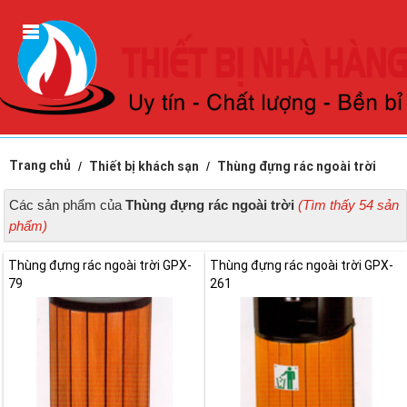
Trang chủ
Thiết bị khách sạn
Thùng đựng rác ngoài trời
Các sản phẩm của
Thùng đựng rác ngoài trời
(Tìm thấy 54 sản
phẩm)
Thùng đựng rác ngoài trời GPX-
Thùng đựng rác ngoài trời GPX-
79
261