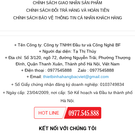
CHÍNH SÁCH GIAO NHẬN SẢN PHẨM
CHÍNH SÁCH ĐỔI TRẢ HÀNG VÀ HOÀN TIỀN
CHÍNH SÁCH BẢO VỆ THÔNG TIN CÁ NHÂN KHÁCH HÀNG
+ Tên Công ty: Công ty TNHH Đầu tư và Công Nghệ BF
+ Người đại diện: Tạ Thị Thủy
+ Địa chỉ: Số 3/120, ngõ 72, đường Nguyễn Trãi, Phường Thượng
Đình, Quận Thanh Xuân, Thành phố Hà Nội, Việt Nam
+ Điện thoại : 0977545888
Zalo : 0977545888
+ Email:
thietbinhahangbacviet@gmail.com
+ Số Giấy chứng nhận đăng ký doanh nghiệp: 0103749834
+ Ngày cấp: 23/04/2009, nơi cấp: Sở Kế hoạch và Đầu tư thành phố
Hà Nội.
KẾT NỐI VỚI CHÚNG TÔI