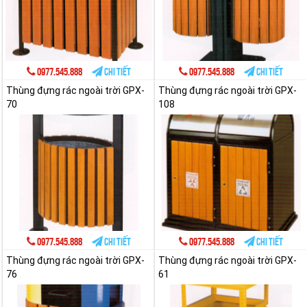
0977.545.888
Chi tiết
0977.545.888
Chi tiết
Thùng đựng rác ngoài trời GPX-
Thùng đựng rác ngoài trời GPX-
70
108
0977.545.888
Chi tiết
0977.545.888
Chi tiết
Thùng đựng rác ngoài trời GPX-
Thùng đựng rác ngoài trời GPX-
76
61