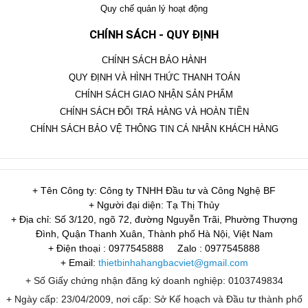
Quy chế quản lý hoạt động
CHÍNH SÁCH - QUY ĐỊNH
CHÍNH SÁCH BẢO HÀNH
QUY ĐỊNH VÀ HÌNH THỨC THANH TOÁN
CHÍNH SÁCH GIAO NHẬN SẢN PHẨM
CHÍNH SÁCH ĐỔI TRẢ HÀNG VÀ HOÀN TIỀN
CHÍNH SÁCH BẢO VỆ THÔNG TIN CÁ NHÂN KHÁCH HÀNG
+ Tên Công ty: Công ty TNHH Đầu tư và Công Nghệ BF
+ Người đại diện: Tạ Thị Thủy
+ Địa chỉ: Số 3/120, ngõ 72, đường Nguyễn Trãi, Phường Thượng
Đình, Quận Thanh Xuân, Thành phố Hà Nội, Việt Nam
+ Điện thoại : 0977545888
Zalo : 0977545888
+ Email:
thietbinhahangbacviet@gmail.com
+ Số Giấy chứng nhận đăng ký doanh nghiệp: 0103749834
+ Ngày cấp: 23/04/2009, nơi cấp: Sở Kế hoạch và Đầu tư thành phố