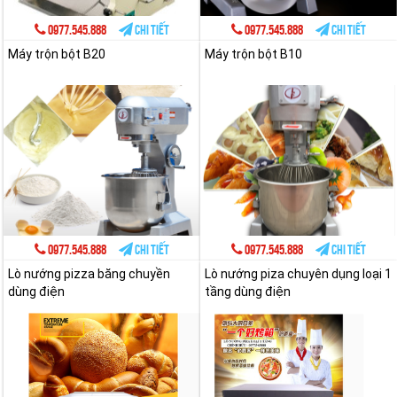
0977.545.888
Chi tiết
0977.545.888
Chi tiết
Máy trộn bột B20
Máy trộn bột B10
0977.545.888
Chi tiết
0977.545.888
Chi tiết
Lò nướng pizza băng chuyền
Lò nướng piza chuyên dụng loại 1
dùng điện
tầng dùng điện