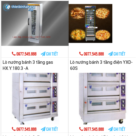
0977.545.888
Chi tiết
0977.545.888
Chi tiết
Lò nướng bánh 3 tầng gas
Lò nướng bánh 3 tầng điện YXD-
HX.Y.180.3 -A
60S
0977.545.888
Chi tiết
0977.545.888
Chi tiết