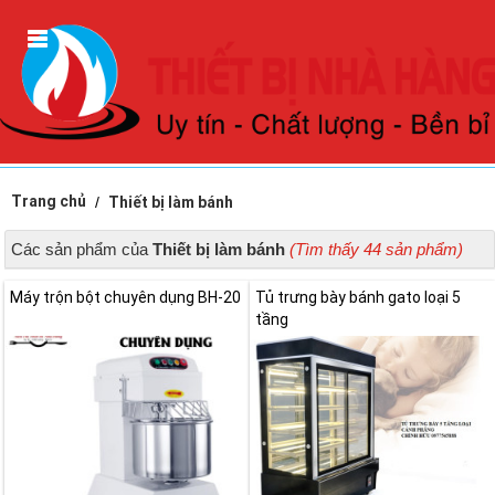
Trang chủ
Thiết bị làm bánh
Các sản phẩm của
Thiết bị làm bánh
(Tìm thấy 44 sản phẩm)
Máy trộn bột chuyên dụng BH-20
Tủ trưng bày bánh gato loại 5
tầng