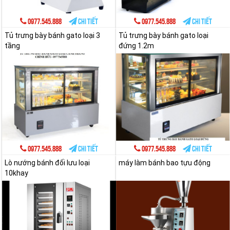
0977.545.888
Chi tiết
0977.545.888
Chi tiết
Tủ trưng bày bánh gato loại 3
Tủ trưng bày bánh gato loại
tầng
đứng 1.2m
0977.545.888
Chi tiết
0977.545.888
Chi tiết
Lò nướng bánh đối lưu loại
máy làm bánh bao tựu động
10khay