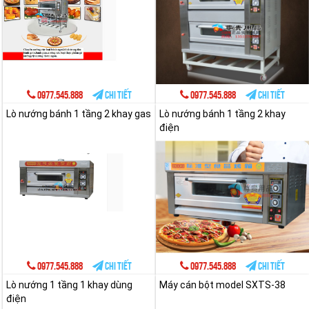
0977.545.888
Chi tiết
0977.545.888
Chi tiết
Lò nướng bánh 1 tầng 2 khay gas
Lò nướng bánh 1 tầng 2 khay
điện
0977.545.888
Chi tiết
0977.545.888
Chi tiết
Lò nướng 1 tầng 1 khay dùng
Máy cán bột model SXTS-38
điện