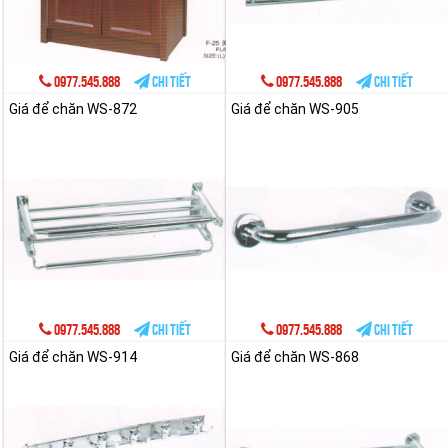
0977.545.888
Chi tiết
0977.545.888
Chi tiết
Giá để chăn WS-872
Giá để chăn WS-905
0977.545.888
Chi tiết
0977.545.888
Chi tiết
Giá để chăn WS-914
Giá để chăn WS-868