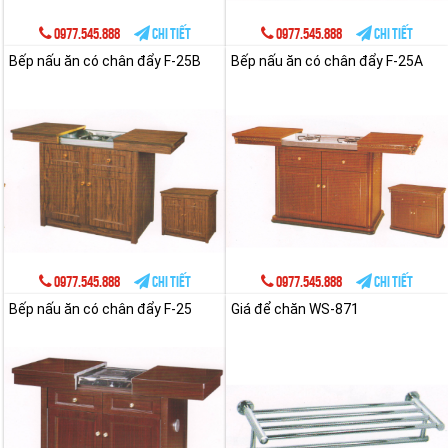
0977.545.888
Chi tiết
0977.545.888
Chi tiết
Bếp nấu ăn có chân đẩy F-25B
Bếp nấu ăn có chân đẩy F-25A
0977.545.888
Chi tiết
0977.545.888
Chi tiết
Bếp nấu ăn có chân đẩy F-25
Giá để chăn WS-871