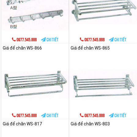
0977.545.888
Chi tiết
0977.545.888
Chi tiết
Giá để chăn WS-866
Giá để chăn WS-865
0977.545.888
Chi tiết
0977.545.888
Chi tiết
Giá để chăn WS-817
Giá để chăn WS-803