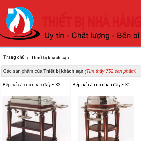
Trang chủ
Thiết bị khách sạn
Các sản phẩm của
Thiết bị khách sạn
(Tìm thấy 752 sản phẩm)
Bếp nấu ăn có chân đẩy F-82
Bếp nấu ăn có chân đẩy F-81