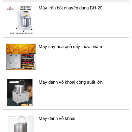
Máy trộn bột chuyên dụng BH-20
Máy sấy hoa quả sấy thực phẩm
Máy đánh vỏ khoai công suất lớn
Máy đánh vỏ khoai