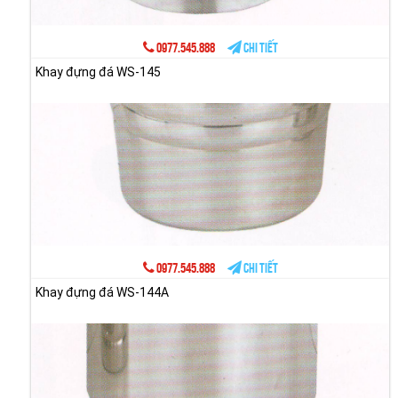
0977.545.888
Chi tiết
Khay đựng đá WS-145
0977.545.888
Chi tiết
Khay đựng đá WS-144A