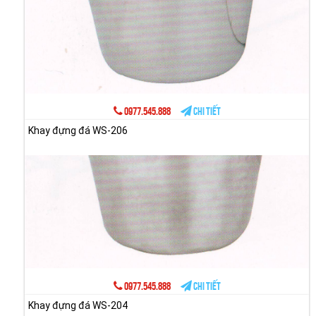
0977.545.888
Chi tiết
Khay đựng đá WS-206
0977.545.888
Chi tiết
Khay đựng đá WS-204