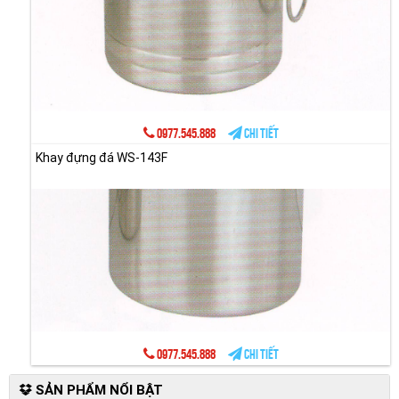
0977.545.888
Chi tiết
Khay đựng đá WS-143F
0977.545.888
Chi tiết
SẢN PHẨM NỔI BẬT