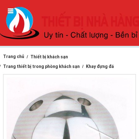
Trang chủ
Thiết bị khách sạn
Trang thiết bị trong phòng khách sạn
Khay đựng đá