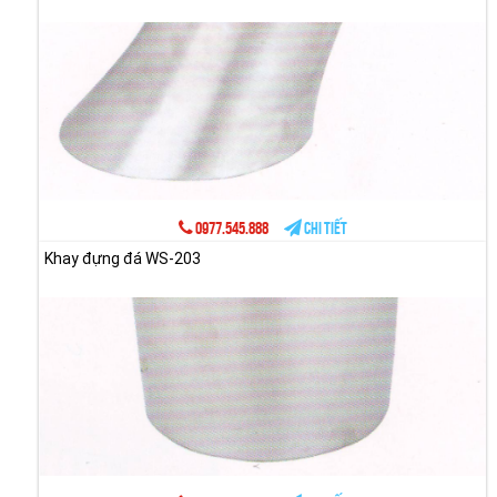
0977.545.888
Chi tiết
Khay đựng đá WS-203