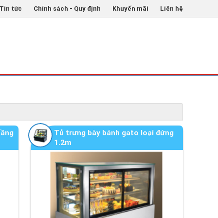
Tin tức
Chính sách - Quy định
Khuyến mãi
Liên hệ
tầng
Tủ trưng bày bánh gato loại đứng
1.2m