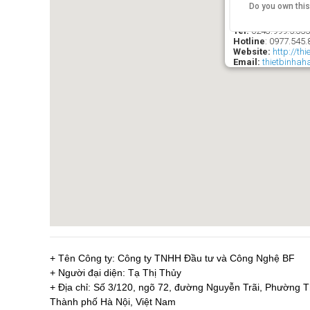
Do you own thi
SIÊU THỊ THIÊ
Ð/C
: 21 Ngõ 84 Ng
Tel:
0243.999.5.33
Hotline
:
0977.545.
Website:
http://th
Email:
thietbinha
+ Tên Công ty: Công ty TNHH Đầu tư và Công Nghệ BF
+ Người đại diện: Tạ Thị Thủy
+ Địa chỉ: Số 3/120, ngõ 72, đường Nguyễn Trãi, Phường
Thành phố Hà Nội, Việt Nam