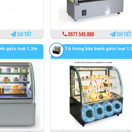
Chi tiết
0977.545.888
Chi tiết
nh gato loại 1.2m
Tủ trưng bày bánh gato loại 1