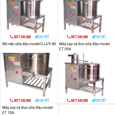
0977.545.888
Chi tiết
0977.545.888
Chi tiết
Nồi nấu sữa đậu model DJJ/9-80
Máy xay và đun sữa đâu model
ET 09A
0977.545.888
Chi tiết
0977.545.888
Chi tiết
Máy xay và đun sữa đâu model
ET 10A