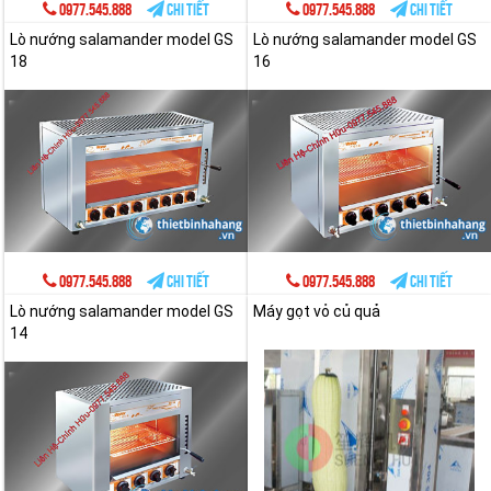
0977.545.888
Chi tiết
0977.545.888
Chi tiết
Lò nướng salamander model GS
Lò nướng salamander model GS
18
16
0977.545.888
Chi tiết
0977.545.888
Chi tiết
Lò nướng salamander model GS
Máy gọt vỏ củ quả
14