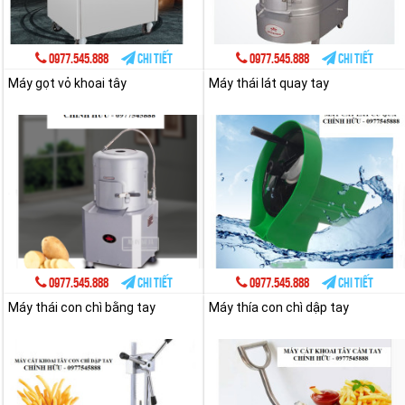
0977.545.888
Chi tiết
0977.545.888
Chi tiết
Máy gọt vỏ khoai tây
Máy thái lát quay tay
0977.545.888
Chi tiết
0977.545.888
Chi tiết
Máy thái con chì bằng tay
Máy thía con chì dập tay