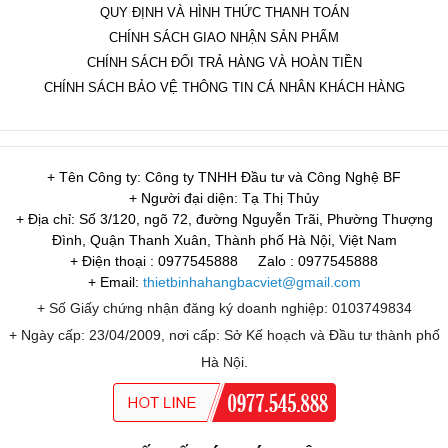
QUY ĐỊNH VÀ HÌNH THỨC THANH TOÁN
CHÍNH SÁCH GIAO NHẬN SẢN PHẨM
CHÍNH SÁCH ĐỔI TRẢ HÀNG VÀ HOÀN TIỀN
CHÍNH SÁCH BẢO VỆ THÔNG TIN CÁ NHÂN KHÁCH HÀNG
+ Tên Công ty: Công ty TNHH Đầu tư và Công Nghệ BF
+ Người đại diện: Tạ Thị Thủy
+ Địa chỉ: Số 3/120, ngõ 72, đường Nguyễn Trãi, Phường Thượng
Đình, Quận Thanh Xuân, Thành phố Hà Nội, Việt Nam
+ Điện thoại : 0977545888
Zalo : 0977545888
+ Email:
thietbinhahangbacviet@gmail.com
+ Số Giấy chứng nhận đăng ký doanh nghiệp: 0103749834
+ Ngày cấp: 23/04/2009, nơi cấp: Sở Kế hoạch và Đầu tư thành phố
Hà Nội.