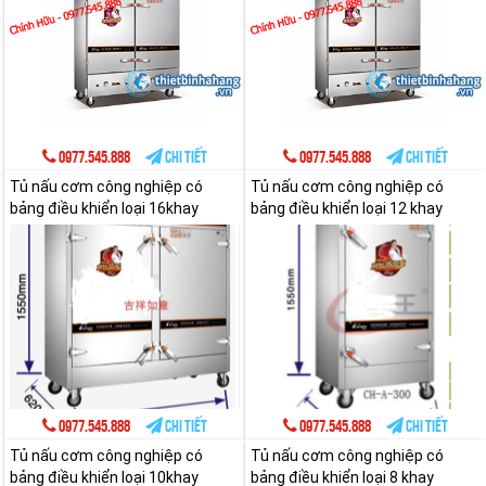
0977.545.888
Chi tiết
0977.545.888
Chi tiết
Tủ nấu cơm công nghiệp có
Tủ nấu cơm công nghiệp có
bảng điều khiển loại 16khay
bảng điều khiển loại 12 khay
0977.545.888
Chi tiết
0977.545.888
Chi tiết
Tủ nấu cơm công nghiệp có
Tủ nấu cơm công nghiệp có
bảng điều khiển loại 10khay
bảng điều khiển loại 8 khay