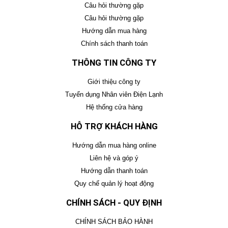
Câu hỏi thường gặp
Câu hỏi thường gặp
Hướng dẫn mua hàng
Chính sách thanh toán
THÔNG TIN CÔNG TY
Giới thiệu công ty
Tuyển dụng Nhân viên Điện Lạnh
Hệ thống cửa hàng
HỖ TRỢ KHÁCH HÀNG
Hướng dẫn mua hàng online
Liên hệ và góp ý
Hướng dẫn thanh toán
Quy chế quản lý hoạt động
CHÍNH SÁCH - QUY ĐỊNH
CHÍNH SÁCH BẢO HÀNH