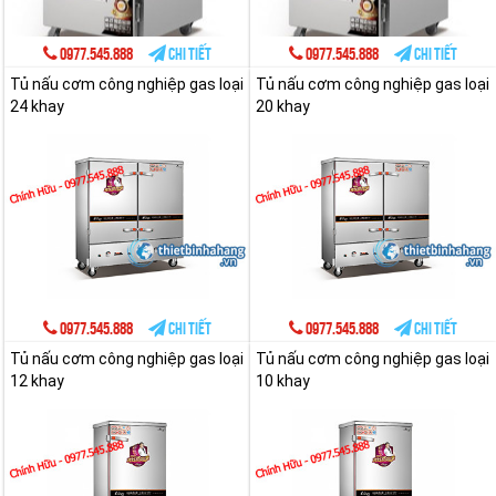
0977.545.888
Chi tiết
0977.545.888
Chi tiết
Tủ nấu cơm công nghiệp gas loại
Tủ nấu cơm công nghiệp gas loại
24 khay
20 khay
0977.545.888
Chi tiết
0977.545.888
Chi tiết
Tủ nấu cơm công nghiệp gas loại
Tủ nấu cơm công nghiệp gas loại
12 khay
10 khay