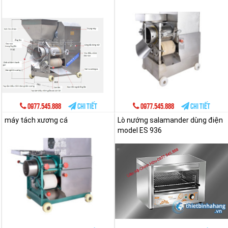
0977.545.888
Chi tiết
0977.545.888
Chi tiết
máy tách xương cá
Lò nướng salamander dùng điện
model ES 936