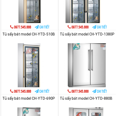
0977.545.888
Chi tiết
0977.545.888
Chi tiết
Tủ sấy bát model CH-YTD-510B
Tủ sấy bát model CH-YTD-1380P
0977.545.888
Chi tiết
0977.545.888
Chi tiết
Tủ sấy bát model CH-YTD-690P
Tủ sấy bát model CH-YTD-880B