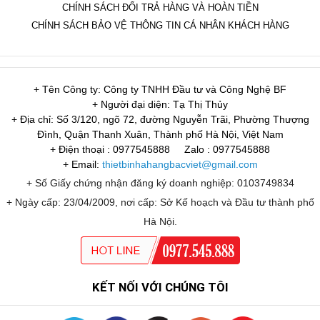
CHÍNH SÁCH ĐỔI TRẢ HÀNG VÀ HOÀN TIỀN
CHÍNH SÁCH BẢO VỆ THÔNG TIN CÁ NHÂN KHÁCH HÀNG
+ Tên Công ty: Công ty TNHH Đầu tư và Công Nghệ BF
+ Người đại diện: Tạ Thị Thủy
+ Địa chỉ: Số 3/120, ngõ 72, đường Nguyễn Trãi, Phường Thượng
Đình, Quận Thanh Xuân, Thành phố Hà Nội, Việt Nam
+ Điện thoại : 0977545888
Zalo : 0977545888
+ Email:
thietbinhahangbacviet@gmail.com
+ Số Giấy chứng nhận đăng ký doanh nghiệp: 0103749834
+ Ngày cấp: 23/04/2009, nơi cấp: Sở Kế hoạch và Đầu tư thành phố
Hà Nội.
KẾT NỐI VỚI CHÚNG TÔI