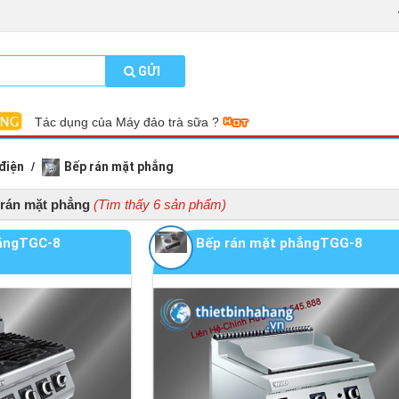
GỬI
Tác dụng của Máy đảo trà sữa ?
điện
Bếp rán mặt phẳng
rán mặt phẳng
(Tìm thấy 6 sản phẩm)
hẳngTGC-8
Bếp rán mặt phẳngTGG-8