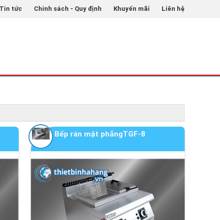
Tin tức
Chính sách - Quy định
Khuyến mãi
Liên hệ
Bếp rán mặt phẳngTGF-8