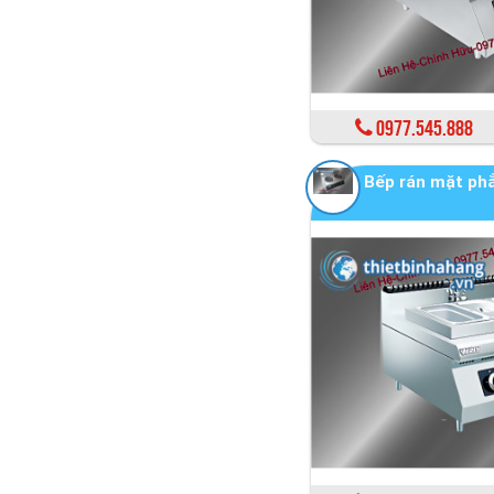
0977.545.888
Bếp rán mặt p