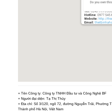
Do you own thi
SIÊU THỊ THIÊ
Ð/C
: 21 Ngõ 84 Ng
Tel:
0243.999.5.33
Hotline
:
0977.545.
Website:
http://th
Email:
thietbinha
+ Tên Công ty: Công ty TNHH Đầu tư và Công Nghệ BF
+ Người đại diện: Tạ Thị Thủy
+ Địa chỉ: Số 3/120, ngõ 72, đường Nguyễn Trãi, Phường
Thành phố Hà Nội, Việt Nam