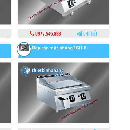
0977.545.888
Chi tiết
Bếp rán mặt phẳngTGH-8