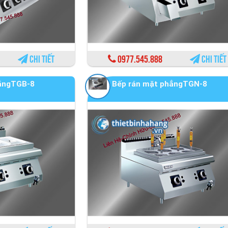
Chi tiết
0977.545.888
Chi tiết
hẳngTGB-8
Bếp rán mặt phẳngTGN-8