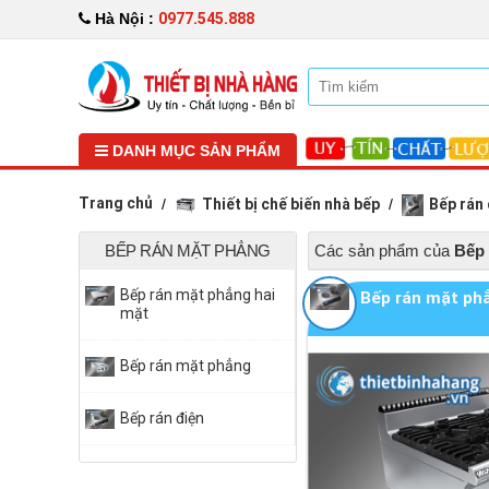
0977.545.888
Hà Nội :
DANH MỤC SẢN PHẨM
Trang chủ
Thiết bị chế biến nhà bếp
Bếp rán 
BẾP RÁN MẶT PHẲNG
Các sản phẩm của
Bếp 
Bếp rán mặt phẳng hai
Bếp rán mặt p
mặt
Bếp rán mặt phẳng
Bếp rán điện