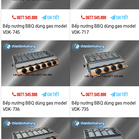
0977.545.888
Chi tiết
0977.545.888
Chi tiết
Bếp nướng BBQ dùng gas model
Bếp nướng BBQ dùng gas model
VDK-745
VDK-717
0977.545.888
Chi tiết
0977.545.888
Chi tiết
Bếp nướng BBQ dùng gas model
Bếp nướng BBQ dùng gas model
VDK-736
VDK-735