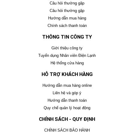
Câu hỏi thường gặp
Câu hỏi thường gặp
Hướng dẫn mua hàng
Chính sách thanh toán
THÔNG TIN CÔNG TY
Giới thiệu công ty
Tuyển dụng Nhân viên Điện Lạnh
Hệ thống cửa hàng
HỖ TRỢ KHÁCH HÀNG
Hướng dẫn mua hàng online
Liên hệ và góp ý
Hướng dẫn thanh toán
Quy chế quản lý hoạt động
CHÍNH SÁCH - QUY ĐỊNH
CHÍNH SÁCH BẢO HÀNH