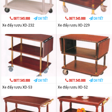
0977.545.888
Chi tiết
0977.545.888
Chi tiết
Xe đẩy rượu XD-232
Xe đẩy rượu XD-229
0977.545.888
Chi tiết
0977.545.888
Chi tiết
Xe đẩy rượu XD-53
Xe đẩy rượu XD-52