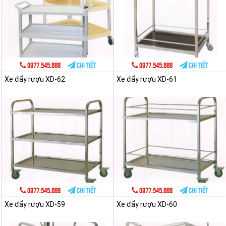
0977.545.888
Chi tiết
0977.545.888
Chi tiết
Xe đẩy rượu XD-62
Xe đẩy rượu XD-61
0977.545.888
Chi tiết
0977.545.888
Chi tiết
Xe đẩy rượu XD-59
Xe đẩy rượu XD-60