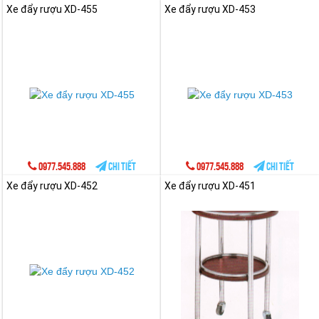
Xe đẩy rượu XD-455
Xe đẩy rượu XD-453
0977.545.888
Chi tiết
0977.545.888
Chi tiết
Xe đẩy rượu XD-452
Xe đẩy rượu XD-451