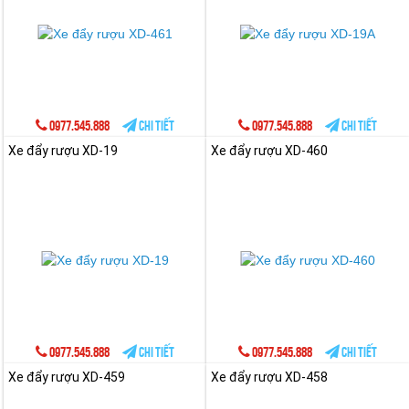
0977.545.888
Chi tiết
0977.545.888
Chi tiết
Xe đẩy rượu XD-19
Xe đẩy rượu XD-460
0977.545.888
Chi tiết
0977.545.888
Chi tiết
Xe đẩy rượu XD-459
Xe đẩy rượu XD-458