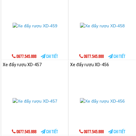
0977.545.888
Chi tiết
0977.545.888
Chi tiết
Xe đẩy rượu XD-457
Xe đẩy rượu XD-456
0977.545.888
Chi tiết
0977.545.888
Chi tiết