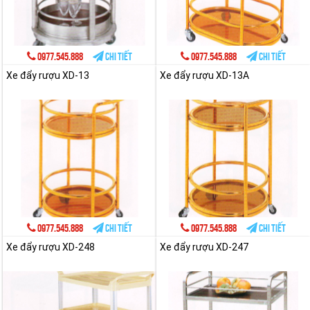
0977.545.888
Chi tiết
0977.545.888
Chi tiết
Xe đẩy rượu XD-13
Xe đẩy rượu XD-13A
0977.545.888
Chi tiết
0977.545.888
Chi tiết
Xe đẩy rượu XD-248
Xe đẩy rượu XD-247