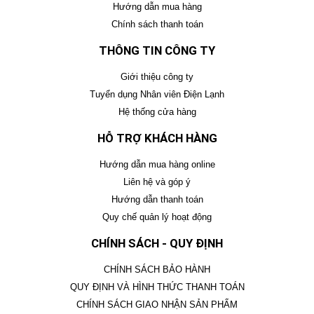
Hướng dẫn mua hàng
Chính sách thanh toán
THÔNG TIN CÔNG TY
Giới thiệu công ty
Tuyển dụng Nhân viên Điện Lạnh
Hệ thống cửa hàng
HỖ TRỢ KHÁCH HÀNG
Hướng dẫn mua hàng online
Liên hệ và góp ý
Hướng dẫn thanh toán
Quy chế quản lý hoạt động
CHÍNH SÁCH - QUY ĐỊNH
CHÍNH SÁCH BẢO HÀNH
QUY ĐỊNH VÀ HÌNH THỨC THANH TOÁN
CHÍNH SÁCH GIAO NHẬN SẢN PHẨM