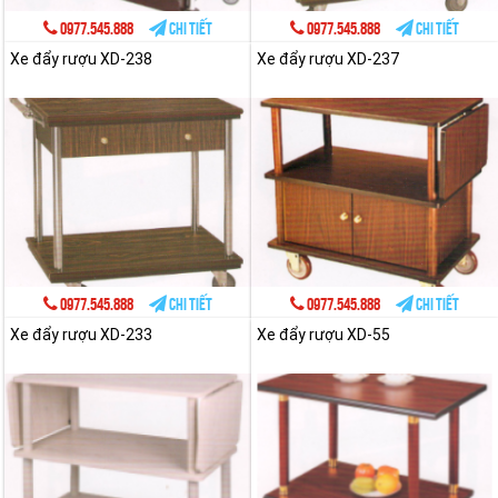
0977.545.888
Chi tiết
0977.545.888
Chi tiết
Xe đẩy rượu XD-238
Xe đẩy rượu XD-237
0977.545.888
Chi tiết
0977.545.888
Chi tiết
Xe đẩy rượu XD-233
Xe đẩy rượu XD-55