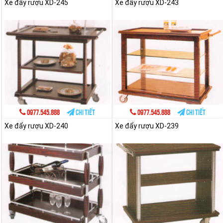
Xe đẩy rượu XD-245
Xe đẩy rượu XD-243
0977.545.888
Chi tiết
0977.545.888
Chi tiết
Xe đẩy rượu XD-240
Xe đẩy rượu XD-239