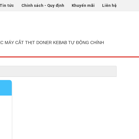
Tin tức
Chính sách - Quy định
Khuyến mãi
Liên hệ
ẾC MÁY CẮT THỊT DONER KEBAB TỰ ĐỘNG CHÍNH