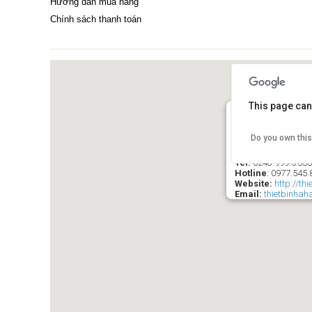
Hướng dẫn mua hàng
Chính sách thanh toán
This page can
Do you own thi
SIÊU THỊ THIÊ
Ð/C
: 21 Ngõ 84 Ng
Tel:
0243.999.5.33
Hotline
:
0977.545.
Website:
http://th
Email:
thietbinha