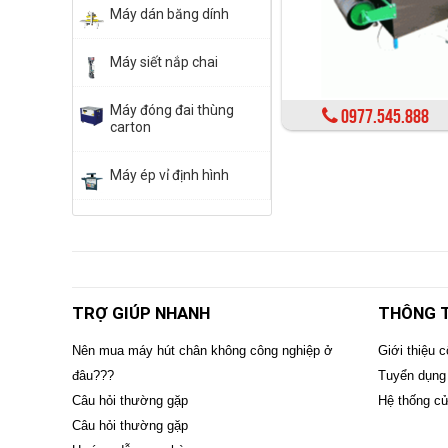
Máy dán băng dính
Máy siết nắp chai
Máy đóng đai thùng
0977.545.888
carton
Máy ép vỉ định hình
TRỢ GIÚP NHANH
THÔNG T
Nên mua máy hút chân không công nghiệp ở
Giới thiệu c
đâu???
Tuyển dụng
Câu hỏi thường gặp
Hệ thống c
Câu hỏi thường gặp