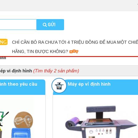
GỬI
CHỈ CẦN BỎ RA CHƯA TỚI 4 TRIỆU ĐỒNG ĐỂ MUA MỘT CHI
HÃNG, TIN ĐƯỢC KHÔNG?
hình
ép vỉ định hình
(Tìm thấy 2 sản phẩm)
hình theo yêu cầu
Máy ép vỉ định hình