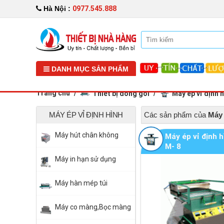
0977.545.888
Hà Nội :
DANH MỤC SẢN PHẨM
Trang chủ
Thiết bị đóng gói
Máy ép vỉ định 
MÁY ÉP VỈ ĐỊNH HÌNH
Các sản phẩm của
Máy 
Máy hút chân không
Máy ép vỉ định 
M- 8
Máy in hạn sử dụng
Máy hàn mép túi
Máy co màng,Bọc màng