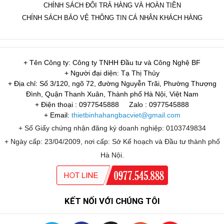
CHÍNH SÁCH ĐỔI TRẢ HÀNG VÀ HOÀN TIỀN
CHÍNH SÁCH BẢO VỆ THÔNG TIN CÁ NHÂN KHÁCH HÀNG
+ Tên Công ty: Công ty TNHH Đầu tư và Công Nghệ BF
+ Người đại diện: Tạ Thị Thủy
+ Địa chỉ: Số 3/120, ngõ 72, đường Nguyễn Trãi, Phường Thượng
Đình, Quận Thanh Xuân, Thành phố Hà Nội, Việt Nam
+ Điện thoại : 0977545888
Zalo : 0977545888
+ Email:
thietbinhahangbacviet@gmail.com
+ Số Giấy chứng nhận đăng ký doanh nghiệp: 0103749834
+ Ngày cấp: 23/04/2009, nơi cấp: Sở Kế hoạch và Đầu tư thành phố
Hà Nội.
KẾT NỐI VỚI CHÚNG TÔI