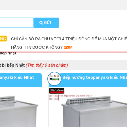
GỬI
CHỈ CẦN BỎ RA CHƯA TỚI 4 TRIỆU ĐỒNG ĐỂ MUA MỘT CHI
HÃNG, TIN ĐƯỢC KHÔNG?
 bếp Nhật
t bị bếp Nhật
(Tìm thấy 9 sản phẩm)
anyaki kiểu Nhật
Bếp nướng teppanyaki kiểu Nh