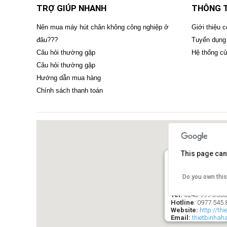
TRỢ GIÚP NHANH
THÔNG T
Nên mua máy hút chân không công nghiệp ở
Giới thiệu c
đâu???
Tuyển dụng
Câu hỏi thường gặp
Hệ thống c
Câu hỏi thường gặp
Hướng dẫn mua hàng
Chính sách thanh toán
This page can
Do you own thi
SIÊU THỊ THIÊ
Ð/C
: 21 Ngõ 84 Ng
Tel:
0243.999.5.33
Hotline
:
0977.545.
Website:
http://th
Email:
thietbinha