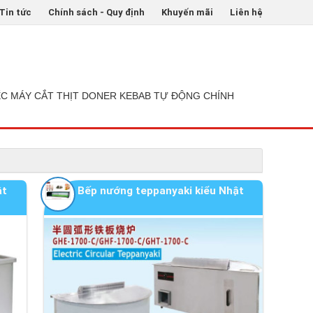
Tin tức
Chính sách - Quy định
Khuyến mãi
Liên hệ
ẾC MÁY CẮT THỊT DONER KEBAB TỰ ĐỘNG CHÍNH
ật
Bếp nướng teppanyaki kiểu Nhật