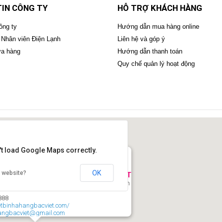
IN CÔNG TY
HỖ TRỢ KHÁCH HÀNG
ông ty
Hướng dẫn mua hàng online
 Nhân viên Điện Lạnh
Liên hệ và góp ý
ửa hàng
Hướng dẫn thanh toán
Quy chế quản lý hoạt động
't load Google Maps correctly.
OK
s website?
T BỊ NHÀ HÀNG KHÁCH SẠN BẮC VIỆT
uyễn Thời Trung,P.Thạch Bàn, Hà Nội, Việt Nam
3
888
ietbinhahangbacviet.com/
hangbacviet@gmail.com