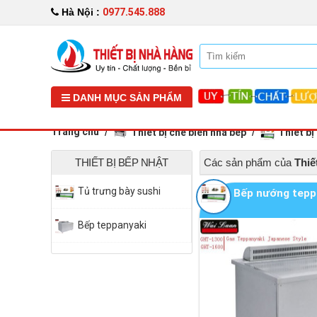
0977.545.888
Hà Nội :
DANH MỤC SẢN PHẨM
Trang chủ
Thiết bị chế biến nhà bếp
Thiết bị
THIẾT BỊ BẾP NHẬT
Các sản phẩm của
Thiế
Tủ trưng bày sushi
Bếp nướng tepp
Bếp teppanyaki