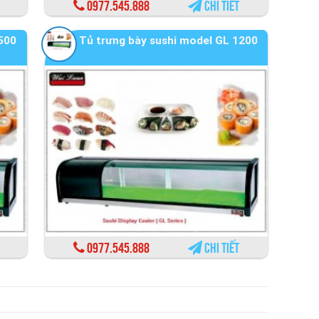
0977.545.888
Chi tiết
500
Tủ trưng bày sushi model GL 1200
0977.545.888
Chi tiết