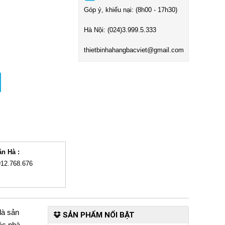
Góp ý, khiếu nại: (8h00 - 17h30)
Hà Nội:
(024)3
.999.5.333
t
hietbinhahangbacviet@gmail.com
ăn Hà :
912.768.676
là sản
SẢN PHẨM NỔI BẬT
ác nhà