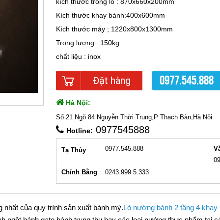
kích thước trong lò : 870x660x200mm
Kích thước khay bánh:400x600mm
Kích thước máy ; 1220x800x1300mm
Trọng lượng : 150kg
chất liệu : inox
0977.545.888
Đặt hàng
Hà Nội:
Số 21 Ngõ 84 Nguyễn Thời Trung,P Thạch Bàn,Hà Nội
0977545888
Hotline:
0977.545.888
V
Tạ Thủy
:
0
Chính Bằng
:
0243.999.5.333
g nhất của quy trình sản xuất bánh mỳ.
Lò nướng bánh 2 tầng 4 khay
 ngột,bánh gato bánh trung thu hay các loại nướng thực phẩm tại c