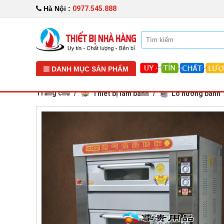
0977.545.888
Hà Nội :
DANH MỤC SẢN PHẨM
Trang chủ
Thiết bị làm bánh
Lò nướng bánh