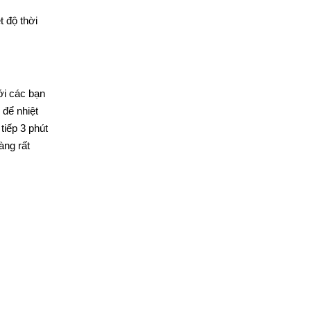
t độ thời
ới các bạn
 để nhiệt
tiếp 3 phút
àng rất