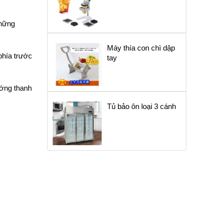
những
Máy thía con chì dập
phía trước
tay
ướng thanh
Tủ bảo ôn loại 3 cánh