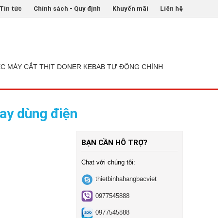
Tin tức
Chính sách - Quy định
Khuyến mãi
Liên hệ
ẾC MÁY CẮT THỊT DONER KEBAB TỰ ĐỘNG CHÍNH
ay dùng điện
BẠN CẦN HỖ TRỢ?
Chat với chúng tôi:
thietbinhahangbacviet
0977545888
0977545888