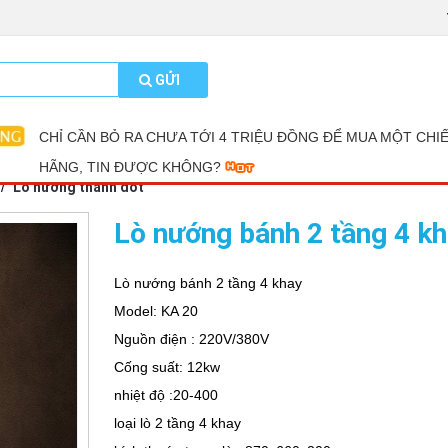
GỬI
CHỈ CẦN BỎ RA CHƯA TỚI 4 TRIỆU ĐỒNG ĐỂ MUA MỘT CHI
HÃNG, TIN ĐƯỢC KHÔNG?
Lò nướng thanh đốt
Lò nướng bánh 2 tầng 4 kh
Lò nướng bánh 2 tầng 4 khay
Model: KA 20
Nguồn điện : 220V/380V
Cống suất: 12kw
nhiệt độ :20-400
loại lò 2 tầng 4 khay