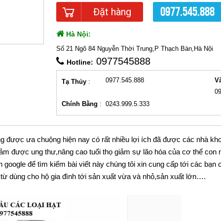
0977.545.888
Đặt hàng
Hà Nội:
Số 21 Ngõ 84 Nguyễn Thời Trung,P Thạch Bàn,Hà Nội
0977545888
Hotline:
0977.545.888
V
Tạ Thủy
:
0
Chính Bằng
:
0243.999.5.333
ng được ưa chuộng hiện nay có rất nhiều lợi ích đã được các nhà kh
iảm được ung thư,nâng cao tuổi thọ giảm sự lão hóa của cơ thể con
n google để tìm kiếm bài viết này chúng tôi xin cung cấp tới các bạn
 từ dùng cho hộ gia đình tới sản xuất vừa và nhỏ,sản xuất lớn….