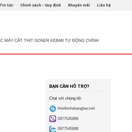
Tin tức
Chính sách - Quy định
Khuyến mãi
Liên hệ
ẾC MÁY CẮT THỊT DONER KEBAB TỰ ĐỘNG CHÍNH
BẠN CẦN HỖ TRỢ?
Chat với chúng tôi:
thietbinhahangbacviet
0977545888
0977545888