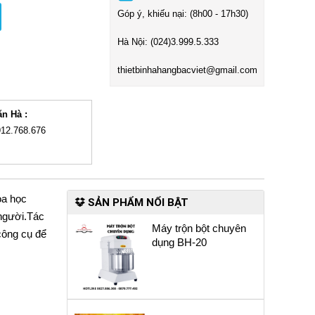
Góp ý, khiếu nại: (8h00 - 17h30)
Hà Nội:
(024)3
.999.5.333
t
hietbinhahangbacviet@gmail.com
ăn Hà :
912.768.676
oa học
SẢN PHẨM NỔI BẬT
 người.Tác
Máy trộn bột chuyên
 công cụ để
dụng BH-20