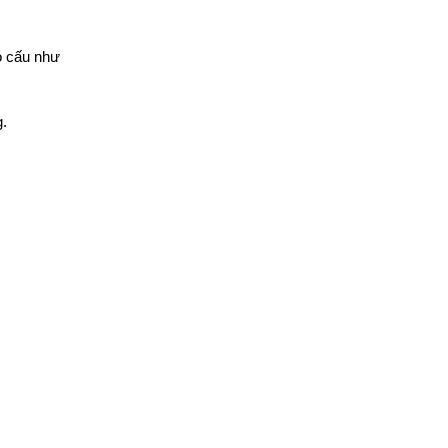
ó cấu như
g.