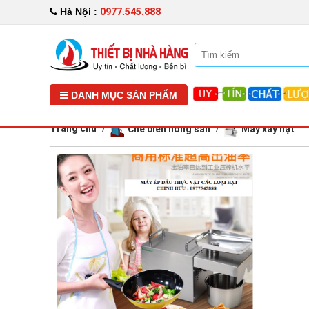
0977.545.888
Hà Nội :
DANH MỤC SẢN PHẨM
Trang chủ
Chế biến nông sản
Máy xay hạt