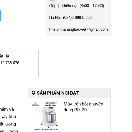
Góp ý, khiếu nại: (8h00 - 17h30)
Hà Nội:
(024)3
.999.5.333
t
hietbinhahangbacviet@gmail.com
ăn Hà :
912.768.676
SẢN PHẨM NỔI BẬT
Máy trộn bột chuyên
 phẩm và
dụng BH-20
 sấy khô
ất lượng
này.Chính