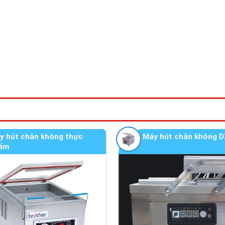
y hút chân không thực
Máy hút chân không D
ẩm