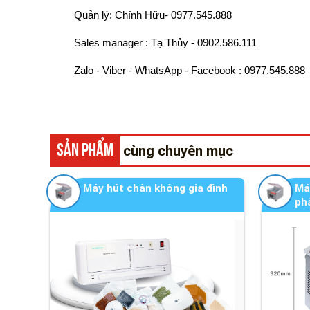
Quản lý: Chính Hữu- 0977.545.888
Sales manager : Tạ Thủy - 0902.586.111
Zalo - Viber - WhatsApp - Facebook : 0977.545.888
SẢN PHẨM
cùng chuyên mục
Máy hút chân không gia đình
Má
ph