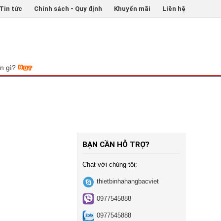
Tin tức
Chính sách - Quy định
Khuyến mãi
Liên hệ
ón gì?
BẠN CẦN HỖ TRỢ?
Chat với chúng tôi:
thietbinhahangbacviet
0977545888
0977545888