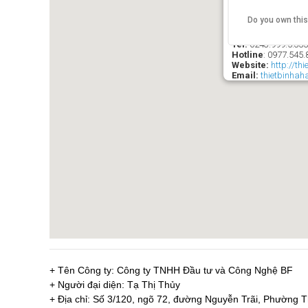
Do you own thi
SIÊU THỊ THIÊ
Ð/C
: 21 Ngõ 84 Ng
Tel:
0243.999.5.33
Hotline
:
0977.545.
Website:
http://th
Email:
thietbinha
+ Tên Công ty: Công ty TNHH Đầu tư và Công Nghệ BF
+ Người đại diện: Tạ Thị Thủy
+ Địa chỉ: Số 3/120, ngõ 72, đường Nguyễn Trãi, Phường