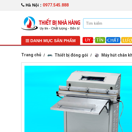
0977.545.888
Hà Nội :
DANH MỤC SẢN PHẨM
Trang chủ
Thiết bị đóng gói
Máy hút chân k