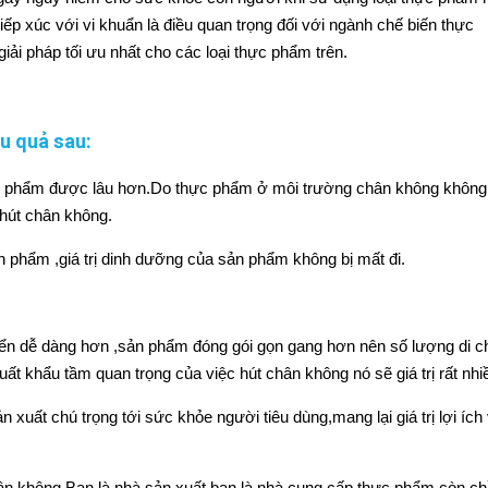
iếp xúc với vi khuẩn là điều quan trọng đối với ngành chế biến thực
i pháp tối ưu nhất cho các loại thực phẩm trên.
u quả sau:
 phẩm được lâu hơn.Do thực phẩm ở môi trường chân không không t
hút chân không.
phẩm ,giá trị dinh dưỡng của sản phẩm không bị mất đi.
yển dễ dàng hơn ,sản phẩm đóng gói gọn gang hơn nên số lượng di c
ất khẩu tầm quan trọng của việc hút chân không nó sẽ giá trị rất nhi
 xuất chú trọng tới sức khỏe người tiêu dùng,mang lại giá trị lợi íc
ân không.Bạn là nhà sản xuất,bạn là nhà cung cấp thực phẩm còn ch