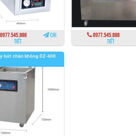
0977.545.888
Chi
0977.545.888
tiết
tiết
y hút chân không DZ-400