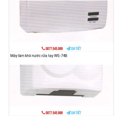
0977.545.888
Chi tiết
Máy làm khô nước rửa tay WS-74B
0977.545.888
Chi tiết