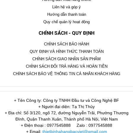
Liên hệ và góp ý
Hướng dẫn thanh toán
Quy chế quản lý hoạt động
CHÍNH SÁCH - QUY ĐỊNH
CHÍNH SÁCH BẢO HÀNH
QUY ĐỊNH VÀ HÌNH THỨC THANH TOÁN
CHÍNH SÁCH GIAO NHẬN SẢN PHẨM
CHÍNH SÁCH ĐỔI TRẢ HÀNG VÀ HOÀN TIỀN
CHÍNH SÁCH BẢO VỆ THÔNG TIN CÁ NHÂN KHÁCH HÀNG
+ Tên Công ty: Công ty TNHH Đầu tư và Công Nghệ BF
+ Người đại diện: Tạ Thị Thủy
+ Địa chỉ: Số 3/120, ngõ 72, đường Nguyễn Trãi, Phường Thượng
Đình, Quận Thanh Xuân, Thành phố Hà Nội, Việt Nam
+ Điện thoại : 0977545888
Zalo : 0977545888
+ Email:
thietbinhahangbacviet@gmail.com