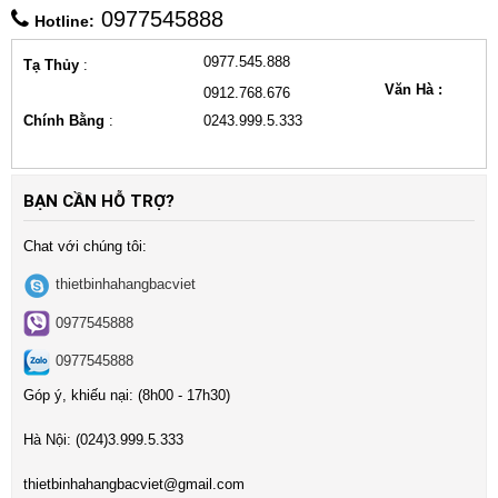
0977545888
Hotline:
0977.545.888
Tạ Thủy
:
Văn Hà :
0912.768.676
Chính Bằng
:
0243.999.5.333
BẠN CẦN HỖ TRỢ?
Chat với chúng tôi:
thietbinhahangbacviet
0977545888
0977545888
Góp ý, khiếu nại: (8h00 - 17h30)
Hà Nội:
(024)3
.999.5.333
t
hietbinhahangbacviet@gmail.com