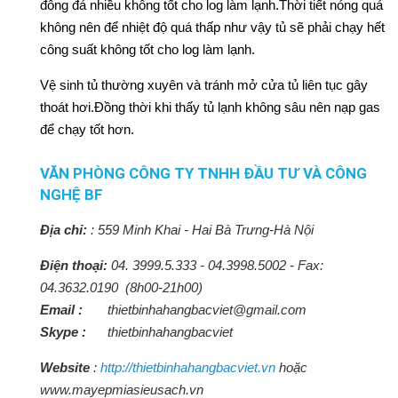
đông đá nhiều không tốt cho log làm lạnh.Thời tiết nóng quá
không nên để nhiệt độ quá thấp như vậy tủ sẽ phải chạy hết
công suất không tốt cho log làm lạnh.
Vệ sinh tủ thường xuyên và tránh mở cửa tủ liên tục gây
thoát hơi.Đồng thời khi thấy tủ lạnh không sâu nên nạp gas
để chạy tốt hơn.
VĂN PHÒNG CÔNG TY TNHH ĐẦU TƯ VÀ CÔNG
NGHỆ BF
Địa chỉ:
:
559 Minh Khai - Hai Bà Trưng-Hà Nội
Điện thoại:
04. 3999.5.333 - 04.3998.5002 - Fax:
04.3632.0190 (8h00-21h00)
Email :
thietbinhahangbacviet@gmail.com
Skype :
thietbinhahangbacviet
Website
:
http://thietbinhahangbacviet.vn
hoặc
www.mayepmiasieusach.vn