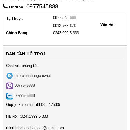
0977545888
Hotline:
0977.545.888
Tạ Thủy
:
Văn Hà :
0912.768.676
Chính Bằng
:
0243.999.5.333
BẠN CẦN HỖ TRỢ?
Chat với chúng tôi:
thietbinhahangbacviet
0977545888
0977545888
Góp ý, khiếu nại: (8h00 - 17h30)
Hà Nội:
(024)3
.999.5.333
t
hietbinhahangbacviet@gmail.com