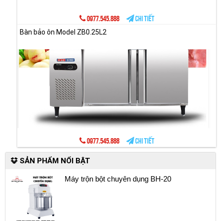
0977.545.888
Chi tiết
Bàn bảo ôn Model ZB0.25L2
0977.545.888
Chi tiết
SẢN PHẨM NỔI BẬT
Máy trộn bột chuyên dụng BH-20