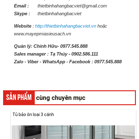
Email :
thietbinhahangbacviet@gmail.com
Skype :
thietbinhahangbacviet
Website
:
http://thietbinhahangbacviet.vn
hoặc
www.mayepmiasieusach.vn
Quản lý: Chính Hữu- 0977.545.888
Sales manager : Tạ Thủy
-
0902.586.111
Zalo - Viber - WhatsApp - Facebook :
0977.545.888
SẢN PHẨM
cùng chuyên mục
Tủ bảo ôn loại 3 cánh