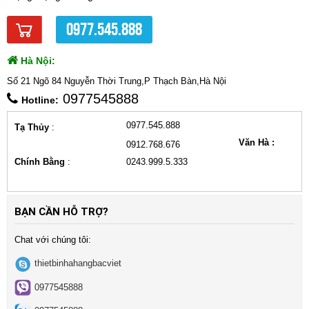
0977.545.888
Hà Nội:
Số 21 Ngõ 84 Nguyễn Thời Trung,P Thạch Bàn,Hà Nội
0977545888
Hotline:
0977.545.888
Tạ Thủy
:
Văn Hà :
0912.768.676
Chính Bằng
:
0243.999.5.333
BẠN CẦN HỖ TRỢ?
Chat với chúng tôi:
thietbinhahangbacviet
0977545888