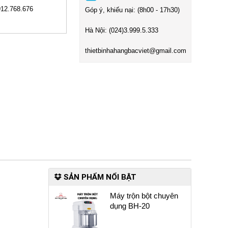
912.768.676
Góp ý, khiếu nại: (8h00 - 17h30)
Hà Nội:
(024)3
.999.5.333
t
hietbinhahangbacviet@gmail.com
SẢN PHẨM NỔI BẬT
Máy trộn bột chuyên
dụng BH-20