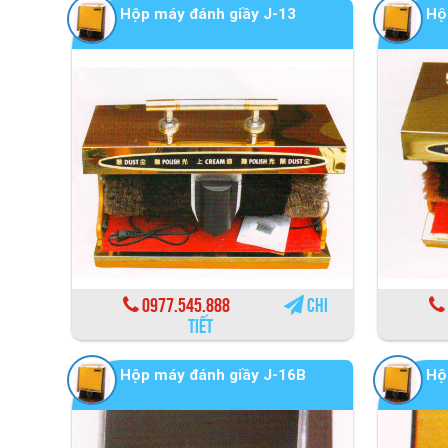
Hộp máy đánh giầy J-13
Hộ
0977.545.888
Chi
tiết
Hộp máy đánh giầy J-16B
Hộ