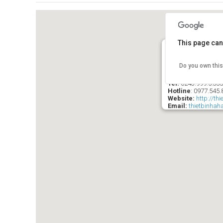
This page can
Do you own thi
SIÊU THỊ THIÊ
Ð/C
: 21 Ngõ 84 Ng
Tel:
0243.999.5.33
Hotline
:
0977.545.
Website:
http://th
Email:
thietbinha