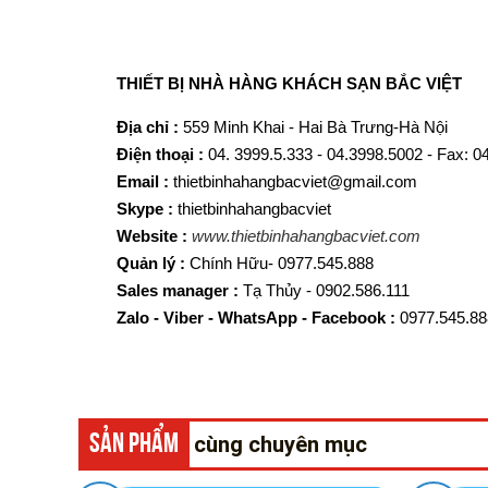
T
HIẾT BỊ NHÀ HÀNG KHÁCH SẠN BẮC VIỆT
Địa chỉ :
559 Minh Khai - Hai Bà Trưng-Hà Nội
Điện thoại :
04. 3999.5.333 - 04.3998.5002 - Fax: 
Email :
thietbinhahangbacviet@gmail.com
Skype :
thietbinhahangbacviet
Website :
www.thietbinhahangbacviet.com
Quản lý :
Chính Hữu- 0977.545.888
Sales manager :
Tạ Thủy - 0902.586.111
Zalo - Viber - WhatsApp - Facebook :
0977.545.88
SẢN PHẨM
cùng chuyên mục