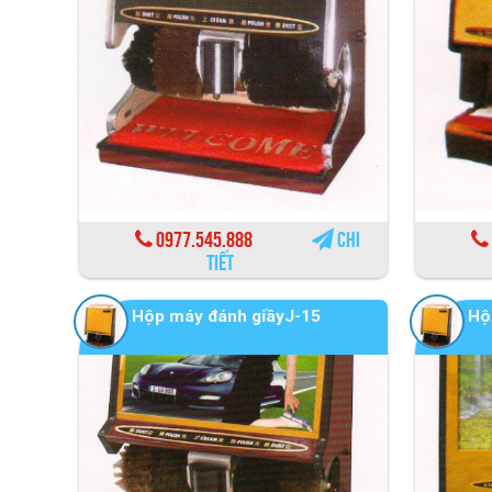
0977.545.888
Chi
tiết
Hộp máy đánh giầyJ-15
Hộ