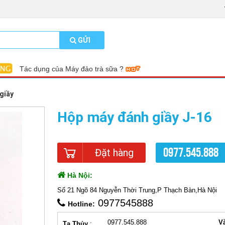
GỬI
CHỈ CẦN BỎ RA CHƯA TỚI 4 TRIỆU ĐỒNG ĐỂ MUA MỘT CHI
HÃNG, TIN ĐƯỢC KHÔNG?
giầy
Hộp máy đánh giầy J-16
0977.545.888
Đặt hàng
Hà Nội:
Số 21 Ngõ 84 Nguyễn Thời Trung,P Thạch Bàn,Hà Nội
0977545888
Hotline:
0977.545.888
V
Tạ Thủy
: