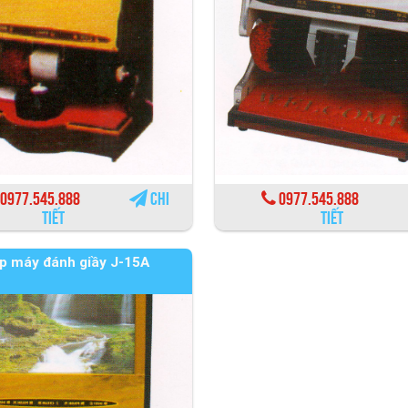
0977.545.888
Chi
0977.545.888
tiết
tiết
p máy đánh giầy J-15A