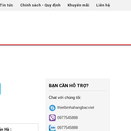
Tin tức
Chính sách - Quy định
Khuyến mãi
Liên hệ
ẾC MÁY CẮT THỊT DONER KEBAB TỰ ĐỘNG CHÍNH
BẠN CẦN HỖ TRỢ?
Chat với chúng tôi:
thietbinhahangbacviet
0977545888
0977545888
ăn Hà :