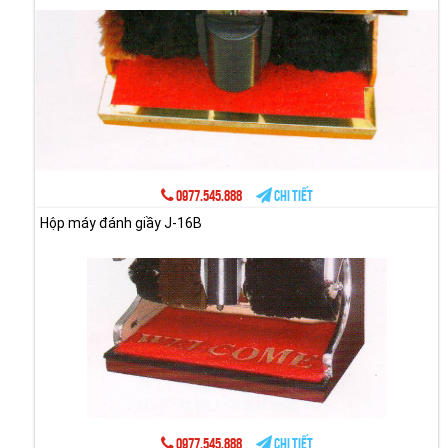
0977.545.888
Chi tiết
Hộp máy đánh giầy J-16B
0977.545.888
Chi tiết