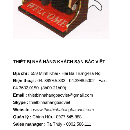
T
HIẾT BỊ NHÀ HÀNG KHÁCH SẠN BẮC VIỆT
Địa chỉ :
559 Minh Khai - Hai Bà Trưng-Hà Nội
Điện thoại :
04. 3999.5.333 - 04.3998.5002 - Fax:
04.3632.0190 (8h00-21h00)
Email :
thietbinhahangbacviet@gmail.com
Skype :
thietbinhahangbacviet
Website :
www.thietbinhahangbacviet.com
Quản lý :
Chính Hữu- 0977.545.888
Sales manager :
Tạ Thủy - 0902.586.111