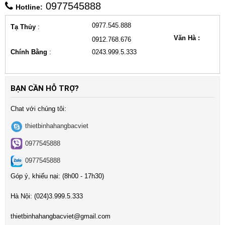
0977545888
Hotline:
0977.545.888
Tạ Thủy
:
Văn Hà :
0912.768.676
Chính Bằng
:
0243.999.5.333
BẠN CẦN HỖ TRỢ?
Chat với chúng tôi:
thietbinhahangbacviet
0977545888
0977545888
Góp ý, khiếu nại: (8h00 - 17h30)
Hà Nội:
(024)3
.999.5.333
t
hietbinhahangbacviet@gmail.com