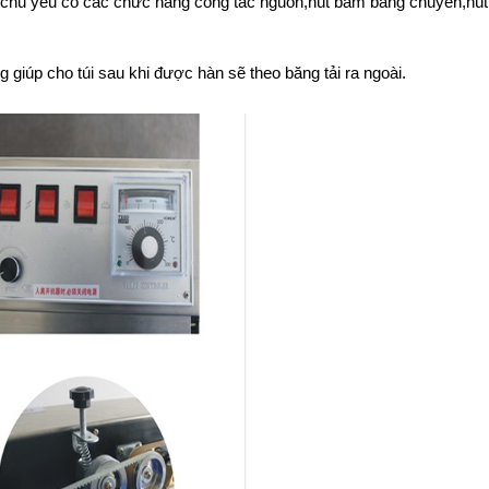
n chủ yếu có các chức năng công tắc nguồn,nút bấm băng chuyền,nút 
giúp cho túi sau khi được hàn sẽ theo băng tải ra ngoài.