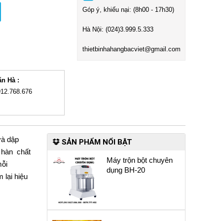
Góp ý, khiếu nại: (8h00 - 17h30)
Hà Nội:
(024)3
.999.5.333
t
hietbinhahangbacviet@gmail.com
ăn Hà :
912.768.676
và dập
SẢN PHẨM NỔI BẬT
 hàn chất
Máy trộn bột chuyên
mỗi
dụng BH-20
 lại hiệu