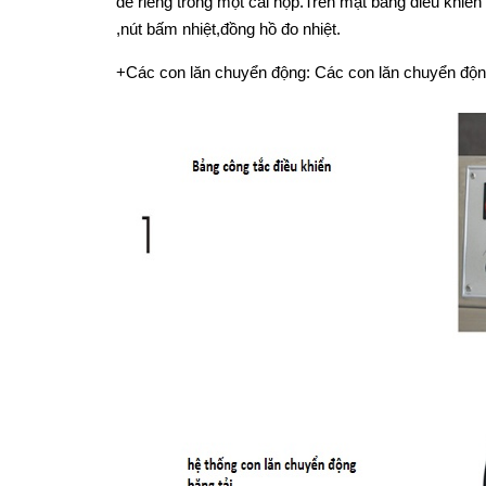
để riêng trong một cái hộp.Trên mặt bảng điều khiể
,nút bấm nhiệt,đồng hồ đo nhiệt.
+Các con lăn chuyển động: Các con lăn chuyển động 