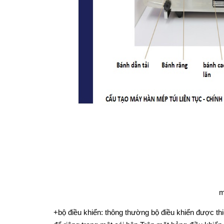
m
+bộ điều khiển: thông thường bộ điều khiển được th