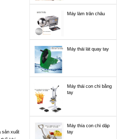
Máy làm trân châu
Máy thái lát quay tay
Máy thái con chì bằng
tay
Máy thía con chì dập
à sản xuất
tay