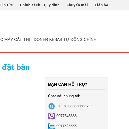
Tin tức
Chính sách - Quy định
Khuyến mãi
Liên hệ
ẾC MÁY CẮT THỊT DONER KEBAB TỰ ĐỘNG CHÍNH
c đặt bàn
BẠN CẦN HỖ TRỢ?
Chat với chúng tôi:
thietbinhahangbacviet
0977545888
0977545888