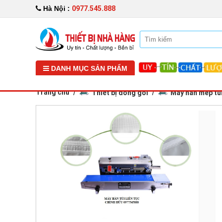
0977.545.888
Hà Nội :
DANH MỤC SẢN PHẨM
Trang chủ
Thiết bị đóng gói
Máy hàn mép tú