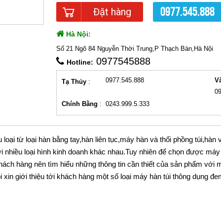
0977.545.888
Đặt hàng
Hà Nội:
Số 21 Ngõ 84 Nguyễn Thời Trung,P Thạch Bàn,Hà Nội
0977545888
Hotline:
0977.545.888
V
Tạ Thủy
:
0
Chính Bằng
:
0243.999.5.333
u loại từ loại hàn bằng tay,hàn liên tục,máy hàn và thổi phồng túi,hàn 
 nhiều loại hình kinh doanh khác nhau.Tuy nhiên để chọn được máy
hách hàng nên tìm hiểu những thông tin cần thiết của sản phẩm với 
i xin giới thiệu tới khách hàng một số loại máy hàn túi thông dụng đem