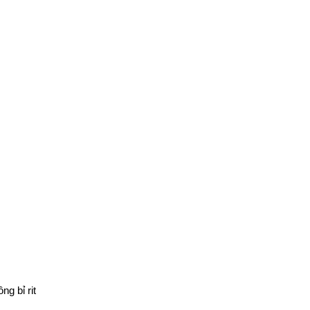
g bỉ rit