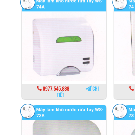
Máy làm khô nước rửa tay WS-
Má
74A
74
0977.545.888
Chi
tiết
Máy làm khô nước rửa tay WS-
Má
73B
73