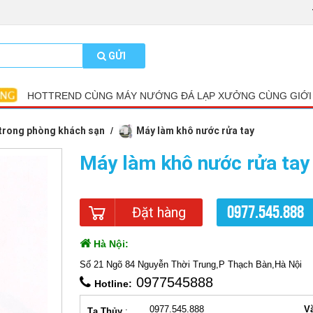
GỬI
HOTTREND CÙNG MÁY NƯỚNG ĐÁ LẠP XƯỞNG CÙNG GIỚI
 trong phòng khách sạn
Máy làm khô nước rửa tay
Máy làm khô nước rửa ta
0977.545.888
Đặt hàng
Hà Nội:
Số 21 Ngõ 84 Nguyễn Thời Trung,P Thạch Bàn,Hà Nội
0977545888
Hotline:
0977.545.888
V
Tạ Thủy
: