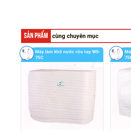
SẢN PHẨM
cùng chuyên mục
Máy làm khô nước rửa tay WS-
Má
75C
75