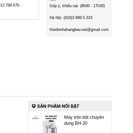
912.768.676
Góp ý, khiếu nại: (8h00 - 17h30)
Hà Nội:
(024)3
.999.5.333
t
hietbinhahangbacviet@gmail.com
SẢN PHẨM NỔI BẬT
Máy trộn bột chuyên
dụng BH-20