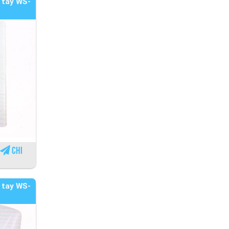
 tay WS-
Chi
 tay WS-