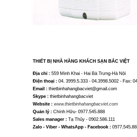
T
HIẾT BỊ NHÀ HÀNG KHÁCH SẠN BẮC VIỆT
Địa chỉ :
559 Minh Khai - Hai Bà Trưng-Hà Nội
Điện thoại :
04. 3999.5.333 - 04.3998.5002 - Fax: 
Email :
thietbinhahangbacviet@gmail.com
Skype :
thietbinhahangbacviet
Website :
www.thietbinhahangbacviet.com
Quản lý :
Chính Hữu- 0977.545.888
Sales manager :
Tạ Thủy - 0902.586.111
Zalo - Viber - WhatsApp - Facebook :
0977.545.88