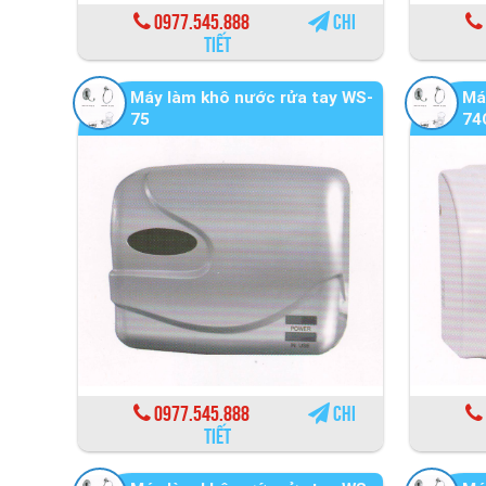
0977.545.888
Chi
tiết
Máy làm khô nước rửa tay WS-
Má
75
74
0977.545.888
Chi
tiết