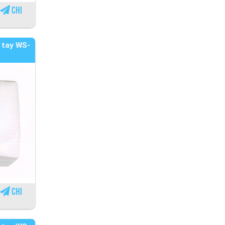
Chi
 tay WS-
Chi