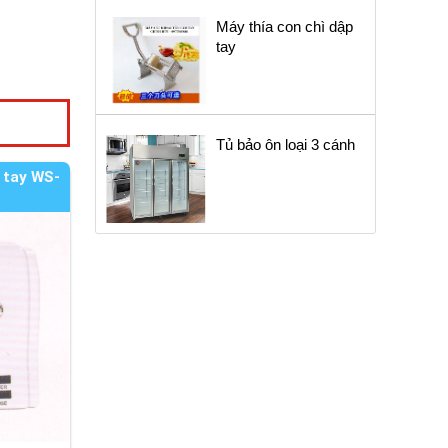
Máy thía con chì dập
tay
Tủ bảo ôn loại 3 cánh
 tay WS-