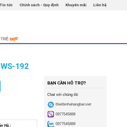
Tin tức
Chính sách - Quy định
Khuyến mãi
Liên hệ
 TRẺ
y WS-192
BẠN CẦN HỖ TRỢ?
Chat với chúng tôi:
thietbinhahangbacviet
0977545888
0977545888
ăn Hà :