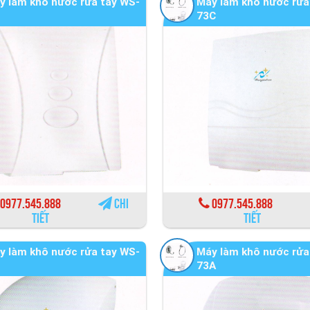
y làm khô nước rửa tay WS-
Máy làm khô nước rửa
73C
0977.545.888
Chi
0977.545.888
tiết
tiết
y làm khô nước rửa tay WS-
Máy làm khô nước rửa
73A