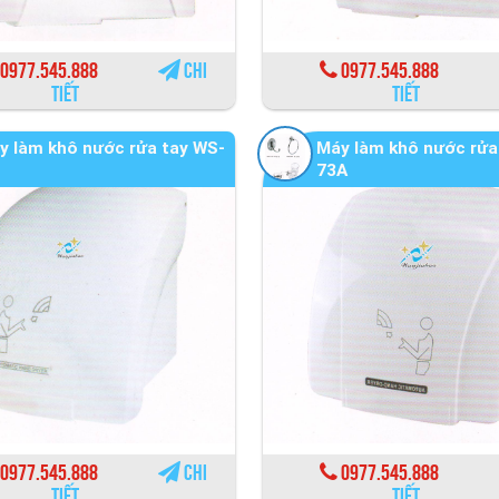
0977.545.888
Chi
0977.545.888
tiết
tiết
y làm khô nước rửa tay WS-
Máy làm khô nước rửa
73A
0977.545.888
Chi
0977.545.888
tiết
tiết