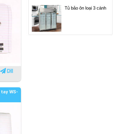
Tủ bảo ôn loại 3 cánh
Chi
 tay WS-