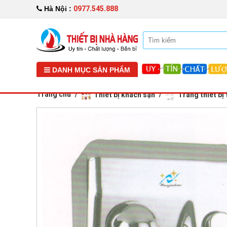
0977.545.888
Hà Nội :
DANH MỤC SẢN PHẨM
Trang chủ
Thiết bị khách sạn
Trang thiết bị