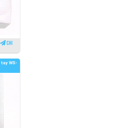
Chi
 tay WS-