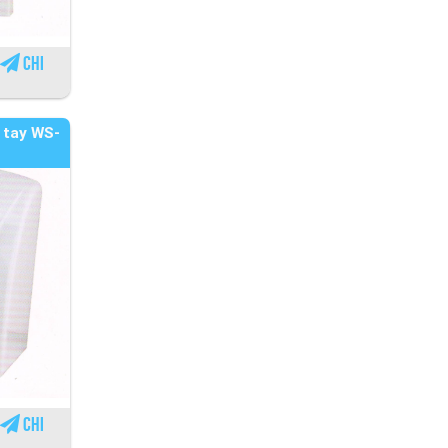
Chi
 tay WS-
Chi