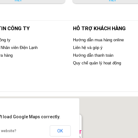
IN CÔNG TY
HỖ TRỢ KHÁCH HÀNG
ông ty
Hướng dẫn mua hàng online
 Nhân viên Điện Lạnh
Liên hệ và góp ý
ửa hàng
Hướng dẫn thanh toán
Quy chế quản lý hoạt động
't load Google Maps correctly.
OK
s website?
T BỊ NHÀ HÀNG KHÁCH SẠN BẮC VIỆT
uyễn Thời Trung,P.Thạch Bàn, Hà Nội, Việt Nam