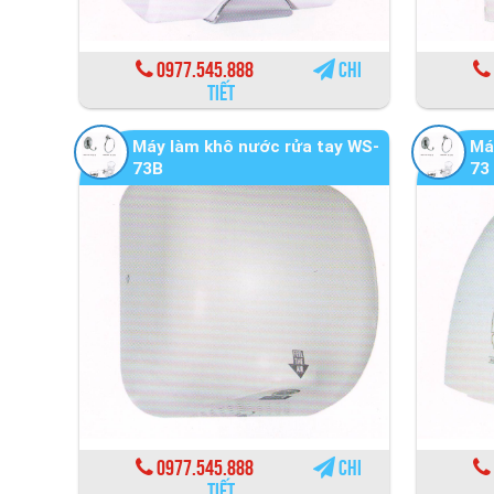
0977.545.888
Chi
tiết
Máy làm khô nước rửa tay WS-
Má
73B
73
0977.545.888
Chi
tiết