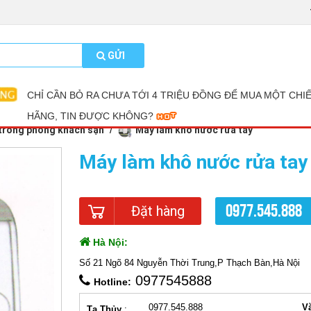
GỬI
CHỈ CẦN BỎ RA CHƯA TỚI 4 TRIỆU ĐỒNG ĐỂ MUA MỘT CHI
HÃNG, TIN ĐƯỢC KHÔNG?
 trong phòng khách sạn
Máy làm khô nước rửa tay
Máy làm khô nước rửa ta
0977.545.888
Đặt hàng
Hà Nội:
Số 21 Ngõ 84 Nguyễn Thời Trung,P Thạch Bàn,Hà Nội
0977545888
Hotline:
0977.545.888
V
Tạ Thủy
: