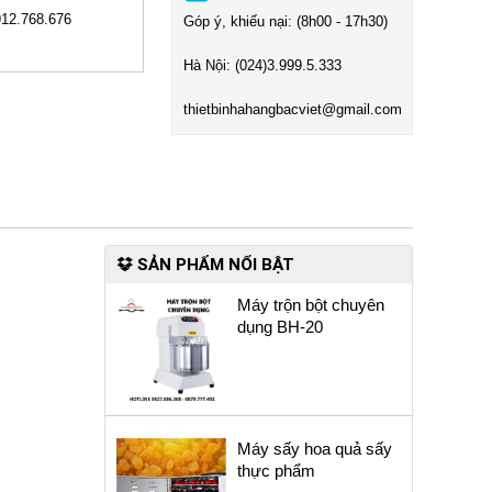
912.768.676
Góp ý, khiếu nại: (8h00 - 17h30)
Hà Nội:
(024)3
.999.5.333
t
hietbinhahangbacviet@gmail.com
SẢN PHẨM NỔI BẬT
Máy trộn bột chuyên
dụng BH-20
Máy sấy hoa quả sấy
thực phẩm