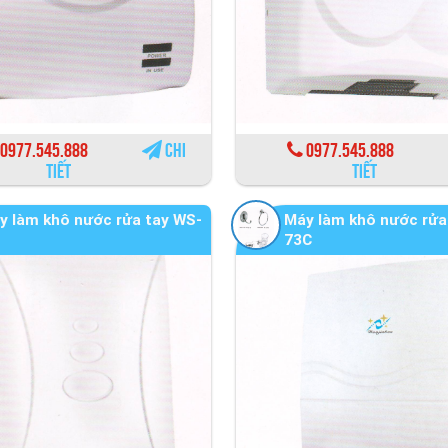
0977.545.888
Chi
0977.545.888
tiết
tiết
y làm khô nước rửa tay WS-
Máy làm khô nước rửa
73C