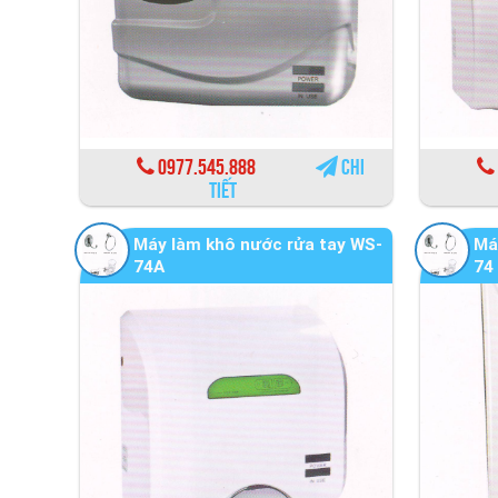
0977.545.888
Chi
tiết
Máy làm khô nước rửa tay WS-
Má
74A
74