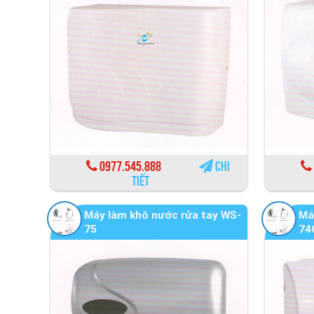
0977.545.888
Chi
tiết
Máy làm khô nước rửa tay WS-
Má
75
74