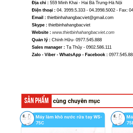
Địa chỉ :
559 Minh Khai - Hai Bà Trưng-Hà Nội
Điện thoại :
04. 3999.5.333 - 04.3998.5002 - Fax: 
Email :
thietbinhahangbacviet@gmail.com
Skype :
thietbinhahangbacviet
Website :
www.thietbinhahangbacviet.com
Quản lý :
Chính Hữu- 0977.545.888
Sales manager :
Tạ Thủy - 0902.586.111
Zalo - Viber - WhatsApp - Facebook :
0977.545.88
SẢN PHẨM
cùng chuyên mục
Máy làm khô nước rửa tay WS-
Má
75C
75