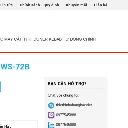
Tin tức
Chính sách - Quy định
Khuyến mãi
Liên hệ
ẾC MÁY CẮT THỊT DONER KEBAB TỰ ĐỘNG CHÍNH
y WS-72B
BẠN CẦN HỖ TRỢ?
Chat với chúng tôi:
thietbinhahangbacviet
0977545888
0977545888
ăn Hà :