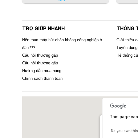
TRỢ GIÚP NHANH
THÔNG T
Nên mua máy hút chân không công nghiệp ở
Giới thiệu c
đâu???
Tuyển dụng
Câu hỏi thường gặp
Hệ thống c
Câu hỏi thường gặp
Hướng dẫn mua hàng
Chính sách thanh toán
This page can
Do you own thi
SIÊU THỊ THIÊ
Ð/C
: 21 Ngõ 84 Ng