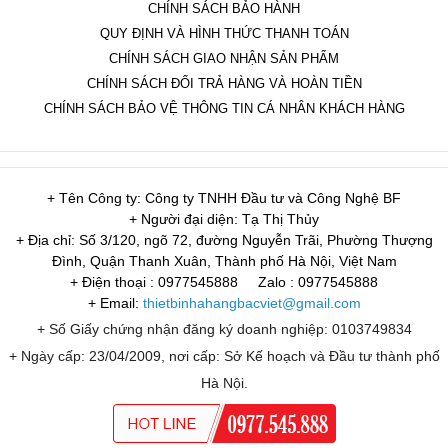
CHÍNH SÁCH BẢO HÀNH
QUY ĐỊNH VÀ HÌNH THỨC THANH TOÁN
CHÍNH SÁCH GIAO NHẬN SẢN PHẨM
CHÍNH SÁCH ĐỔI TRẢ HÀNG VÀ HOÀN TIỀN
CHÍNH SÁCH BẢO VỆ THÔNG TIN CÁ NHÂN KHÁCH HÀNG
+ Tên Công ty: Công ty TNHH Đầu tư và Công Nghệ BF
+ Người đại diện: Tạ Thị Thủy
+ Địa chỉ: Số 3/120, ngõ 72, đường Nguyễn Trãi, Phường Thượng
Đình, Quận Thanh Xuân, Thành phố Hà Nội, Việt Nam
+ Điện thoại : 0977545888
Zalo : 0977545888
+ Email:
thietbinhahangbacviet@gmail.com
+ Số Giấy chứng nhận đăng ký doanh nghiệp: 0103749834
+ Ngày cấp: 23/04/2009, nơi cấp: Sở Kế hoạch và Đầu tư thành phố
Hà Nội.