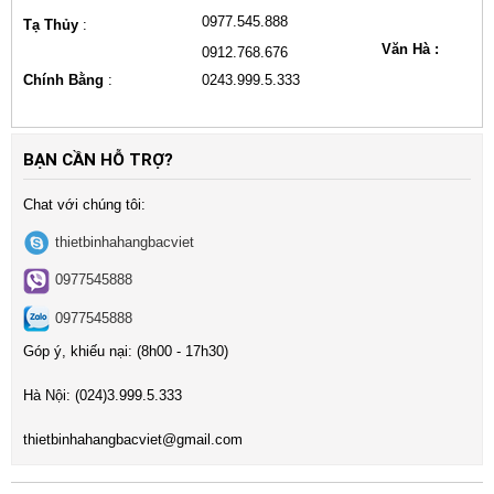
0977.545.888
Tạ Thủy
:
Văn Hà :
0912.768.676
Chính Bằng
:
0243.999.5.333
BẠN CẦN HỖ TRỢ?
Chat với chúng tôi:
thietbinhahangbacviet
0977545888
0977545888
Góp ý, khiếu nại: (8h00 - 17h30)
Hà Nội:
(024)3
.999.5.333
t
hietbinhahangbacviet@gmail.com