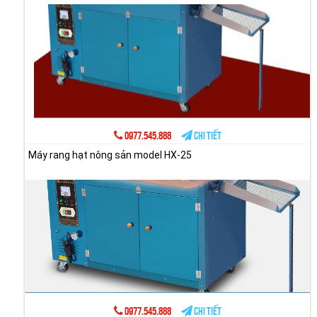
0977.545.888
Chi tiết
Máy rang hạt nông sản model HX-25
0977.545.888
Chi tiết