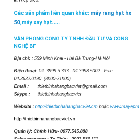
Các sản phẩm liên quan khác:
máy rang hạt hx
50
,máy xay hạt.....
VĂN PHÒNG CÔNG TY TNHH ĐẦU TƯ VÀ CÔNG
NGHỆ BF
Địa chỉ:
:
559 Minh Khai - Hai Bà Trưng-Hà Nội
Điện thoại:
04. 3999.5.333 - 04.3998.5002 - Fax:
04.3632.0190 (8h00-21h00)
Email :
thietbinhahangbacviet@gmail.com
Skype :
thietbinhahangbacviet
Website
:
http://thietbinhahangbacviet.cm
hoặc
www.mayepmi
http://thietbinhahangbacviet.vn
Quản lý: Chính Hữu- 0977.545.888
Sales manager : Tạ Thủy
-
0902.586.111