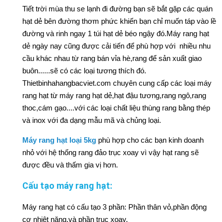
Tiết trời mùa thu se lạnh đi đường bạn sẽ bắt gặp các quán
hạt dẻ bên đường thơm phức khiến bạn chỉ muốn táp vào lề
đường và rinh ngay 1 túi hạt dẻ béo ngậy đó.Máy rang hạt
dẻ ngày nay cũng được cải tiến để phù hợp với nhiều nhu
cầu khác nhau từ rang bán vỉa hè,rang để sản xuất giao
buôn......sẽ có các loại tương thích đó.
Thietbinhahangbacviet.com chuyên cung cấp các loại máy
rang hạt từ máy rang hạt dẻ,hạt đậu tương,rang ngô,rang
thoc,cám gạo....với các loại chất liệu thùng rang bằng thép
và inox với đa dạng mẫu mã và chủng loại.
Máy rang hạt loại 5kg
phù hợp cho các bạn kinh doanh
nhỏ với hệ thống rang đảo trục xoay vì vậy hạt rang sẽ
được đều và thấm gia vị hơn.
Cấu tạo máy rang hạt:
Máy rang hạt có cấu tạo 3 phần: Phần thân vỏ,phần động
cơ nhiệt năng,và phần trục xoay.