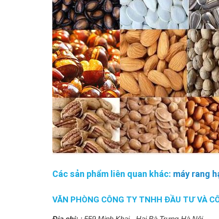
Các sản phẩm liên quan khác:
máy rang h
VĂN PHÒNG CÔNG TY TNHH ĐẦU TƯ VÀ C
Địa chỉ:
:
559 Minh Khai - Hai Bà Trưng-Hà Nội