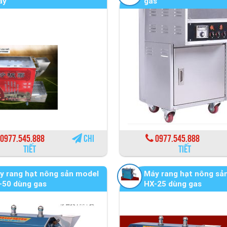
ay
gas
0977.545.888
Chi
0977.545.888
tiết
tiết
y rang hạt nông sản model
Máy rang hạt nông sả
-50 dùng gas
HX-25 dùng gas