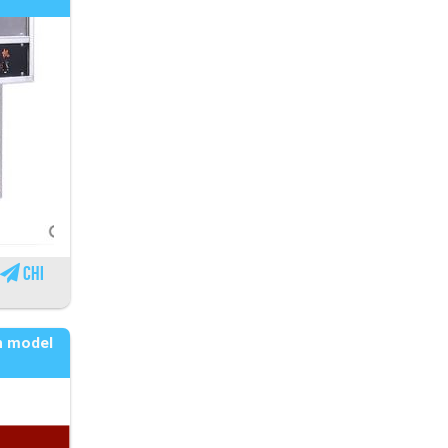
Chi
n model