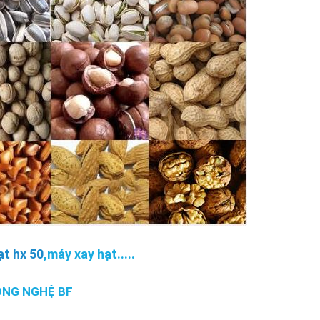
ạt hx 50
,máy xay hạt.....
ÔNG NGHỆ BF