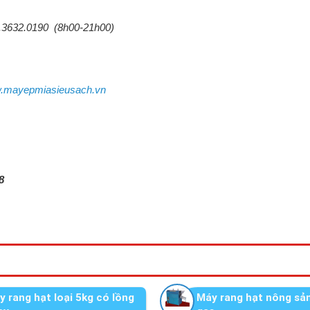
04.3632.0190 (8h00-21h00)
.mayepmiasieusach.vn
8
y rang hạt loại 5kg có lồng
Máy rang hạt nông sả