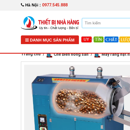
0977.545.888
Hà Nội :
DANH MỤC SẢN PHẨM
Trang chủ
Chế biến nông sản
Máy rang hạt 