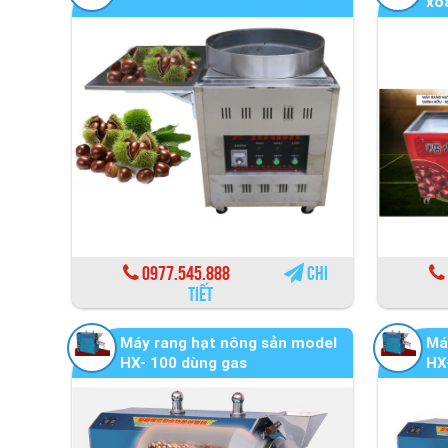
xo
0977.545.888
Chi
tiết
Máy rang hạt nông sản model
Má
HX- 100 dùng gas
HX