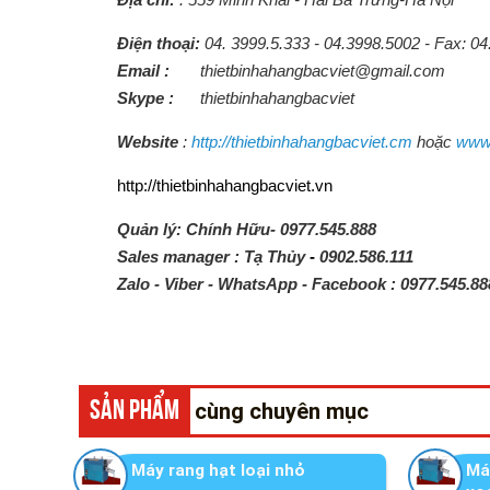
Điện thoại:
04. 3999.5.333 - 04.3998.5002 - Fax: 
Email :
thietbinhahangbacviet@gmail.com
Skype :
thietbinhahangbacviet
Website
:
http://thietbinhahangbacviet.cm
hoặc
www
http://thietbinhahangbacviet.vn
Quản lý: Chính Hữu- 0977.545.888
Sales manager : Tạ Thủy
-
0902.586.111
Zalo - Viber - WhatsApp - Facebook :
0977.545.88
SẢN PHẨM
cùng chuyên mục
Máy rang hạt loại nhỏ
Má