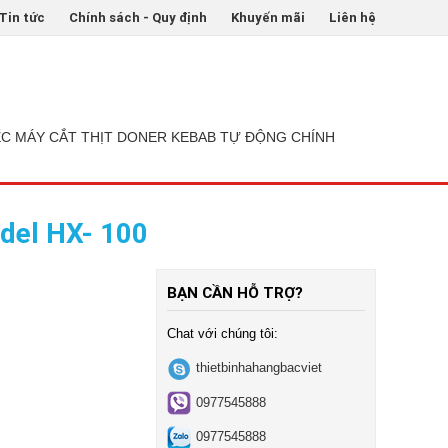
Tin tức
Chính sách - Quy định
Khuyến mãi
Liên hệ
ẾC MÁY CẮT THỊT DONER KEBAB TỰ ĐỘNG CHÍNH
del HX- 100
BẠN CẦN HỖ TRỢ?
Chat với chúng tôi:
thietbinhahangbacviet
0977545888
0977545888