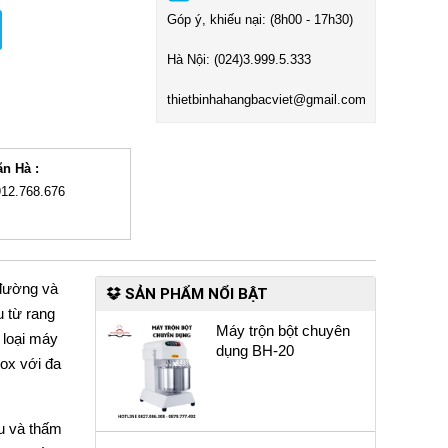
Góp ý, khiếu nại: (8h00 - 17h30)
Hà Nội:
(024)3
.999.5.333
t
hietbinhahangbacviet@gmail.com
ăn Hà :
912.768.676
 đường và
SẢN PHẨM NỔI BẬT
u từ rang
Máy trộn bột chuyên
 loại máy
dụng BH-20
nox với đa
ều và thấm